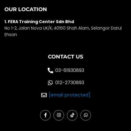
OUR LOCATION
1. FERA Training Center Sdn Bhd
No 1-2, Jalan Nova UK/K, 40150 Shah Alam, Selango
r Darul
Ehsan
CONTACT US
03-61930893
012-2730893
[email protected]
F
I
T
W
a
n
i
h
c
s
k
a
e
t
t
t